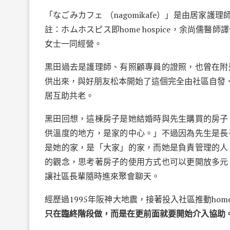
「なごみカフェ （nagomikafe）」是由居家
註：ホムホスピス即home hospice，余尚
女士一同經營。
黒田過去是護理師、有照顧專員的證照，也曾在附
供出來，與好朋友松本開始了這個完全由社區自發
居互助共老。
黑田回想，這棟房子是她結婚時與先生購買的房子
供溫度的地方，是家的中心。」不過因為先生是長
是她的家，是「大家」的家，而她是負責管理的人
的觀念，思考著房子的使用方式也可以更開放多元
讓社區長輩隨時進來聚會聊天。
經歷過1995年阪神大地震，接著投入社區推動home 
只在臨終階段做，而是在更前面就要開始介入協助