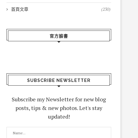
首頁文章
(230)
官方臉書
SUBSCRIBE NEWSLETTER
Subscribe my Newsletter for new blog
posts, tips & new photos. Let's stay
updated!