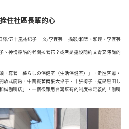
拴住社區長輩的心
口譯/五十嵐祐紀子 文/李宜芸 攝影/和樂、和理、李宜芸
子、神情酷酷的老闆拉著花？或者是擺設簡約文青又時尚的
頭，寫著「暮らしの保健室（生活保健室）」，走進客廳，
開放式廚房，中間擺著兩張大桌子、十張椅子，這是黒田し
和諧咖啡店」，一個很難用台灣既有的制度來定義的「咖啡