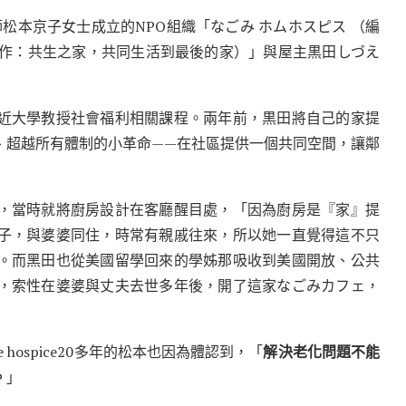
護理師松本京子女士成立的NPO組織「なごみ ホムホスピス （編
儒醫師譯作：共生之家，共同生活到最後的家）」與屋主黒田しづえ
近大學教授社會福利相關課程。兩年前，黒田將自己的家提
、超越所有體制的小革命——在社區提供一個共同空間，讓鄰
，當時就將廚房設計在客廳醒目處，「因為廚房是『家』提
子，與婆婆同住，時常有親戚往來，所以她一直覺得這不只
。而黑田也從美國留學回來的學姊那吸收到美國開放、公共
，索性在婆婆與丈夫去世多年後，開了這家なごみカフェ，
hospice20多年的松本也因為體認到，「
解決老化問題不能
。
」