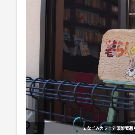
▲なごみカフェ外頭架著暮