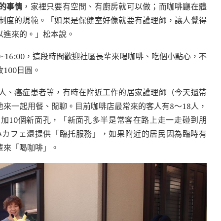
的事情
，家裡只要有空間、有廚房就可以做；而咖啡廳在體
制度的規範。「如果是保健室好像就要有護理師，讓人覺得
以進來的。」松本說。
0~16:00，這段時間歡迎社區長輩來喝咖啡、吃個小點心，不
100日圓。
人、癌症患者等，有時在附近工作的居家護理師（今天還帶
來一起用餐、閒聊。目前咖啡店最常來的客人有8～18人，
增加10個新面孔，「新面孔多半是常客在路上走一走碰到朋
みカフェ還提供「臨托服務」，如果附近的居民因為臨時有
輩來「喝咖啡」。