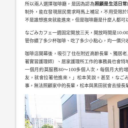
所以兩人選擇咖啡廳，是因為認為
照顧是生活日常
制外，能在發現居民需求時馬上補足，不用受限於
不是誰想進來就能進來，但是咖啡廳是什麼人都可
なごみカフェ一週固定開放三天，開放時間是10:0
管你續了多少杯咖啡、吃了多少小點心，均一價只收
咖啡店開幕後，吸引了住在附近高齡長輩、獨居老
著實習護理師）、居家護理所工作的事務員也會特地
一個月約莫服務80～100多個人次，每個月大約
友，就會拉著他進來，」松本笑說。甚至，なご
事，無法照顧家中的長輩，松本與黑田就會去接長