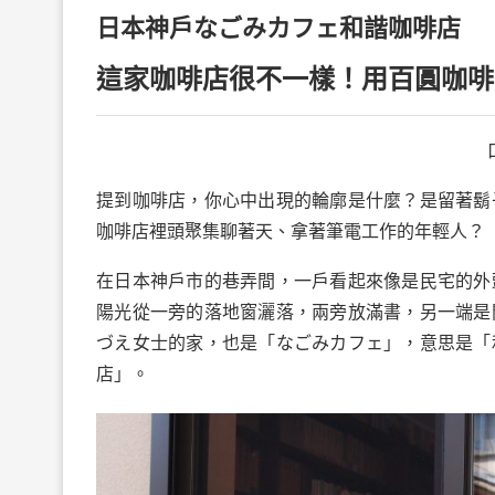
日本神戶なごみカフェ和諧咖啡店
這家咖啡店很不一樣！用百圓咖啡
提到咖啡店，你心中出現的輪廓是什麼？是留著鬍
咖啡店裡頭聚集聊著天、拿著筆電工作的年輕人？
在日本神戶市的巷弄間，一戶看起來像是民宅的外
陽光從一旁的落地窗灑落，兩旁放滿書，另一端是
づえ女士的家，也是「なごみカフェ」，意思是「
店」。