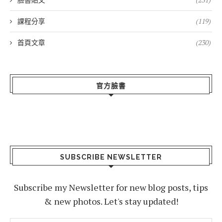
課程分享
(119)
首頁文章
(230)
官方臉書
SUBSCRIBE NEWSLETTER
Subscribe my Newsletter for new blog posts, tips
& new photos. Let's stay updated!