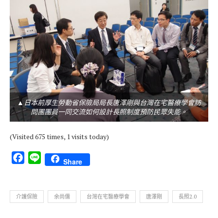
▲日本前厚生勞動省保險局局長唐澤剛與台灣在宅醫療學會訪
問團團員一同交流如何設計長照制度預防民眾失能。
(Visited 675 times, 1 visits today)
Facebook
Line
Share
介護保險
余尚儒
台灣在宅醫療學會
唐澤剛
長照2.0