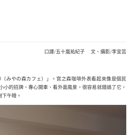
口譯/五十嵐祐紀子 文、攝影/李宜芸
啡（みやの森カフェ）」。宮之森咖啡外表看起來像是個民
小小的招牌，專心開車、看外面風景，很容易就錯過了它，
樹下午睡。