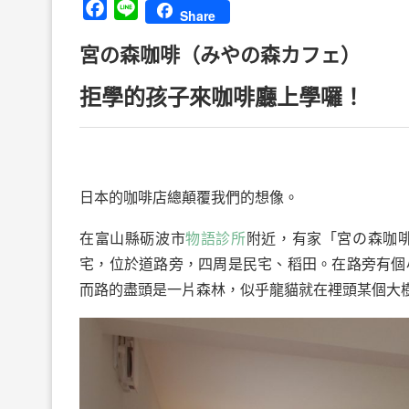
Facebook
Line
Share
宮の森咖啡（みやの森カフェ）
拒學的孩子來咖啡廳上學囉！
日本的咖啡店總顛覆我們的想像。
在富山縣砺波市
物語診所
附近，有家「宮の森咖
宅，位於道路旁，四周是民宅、稻田。在路旁有個
而路的盡頭是一片森林，似乎龍貓就在裡頭某個大