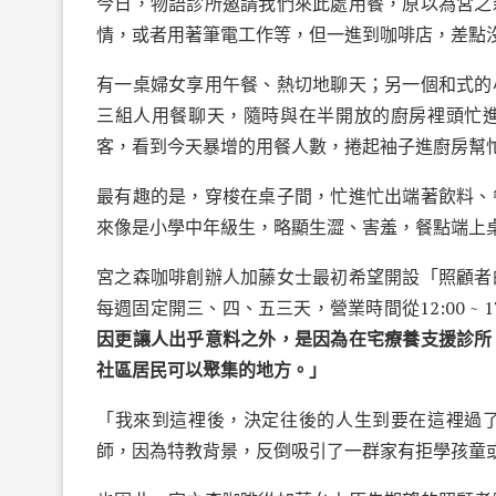
今日，物語診所邀請我們來此處用餐，原以為宮之
情，或者用著筆電工作等，但一進到咖啡店，差點
有一桌婦女享用午餐、熱切地聊天；另一個和式的
三組人用餐聊天，隨時與在半開放的廚房裡頭忙
客，看到今天暴增的用餐人數，捲起袖子進廚房幫
最有趣的是，穿梭在桌子間，忙進忙出端著飲料、
來像是小學中年級生，略顯生澀、害羞，餐點端上
宮之森咖啡創辦人加藤女士最初希望開設「照顧者
每週固定開三、四、五三天，營業時間從12:00 ~
因更讓人出乎意料之外，是因為在宅療養支援診所
社區居民可以聚集的地方。」
「我來到這裡後，決定往後的人生到要在這裡過
師，因為特教背景，反倒吸引了一群家有拒學孩童