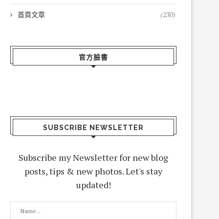
首頁文章
(230)
官方臉書
SUBSCRIBE NEWSLETTER
Subscribe my Newsletter for new blog
posts, tips & new photos. Let's stay
updated!