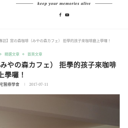
keep your memories alive
專訪】宮の森咖啡（みやの森カフェ） 拒學的孩子來咖啡廳上學囉！
精選文章
首頁文章
みやの森カフェ） 拒學的孩子來咖啡
上學囉！
宅醫療學會
2017-07-11