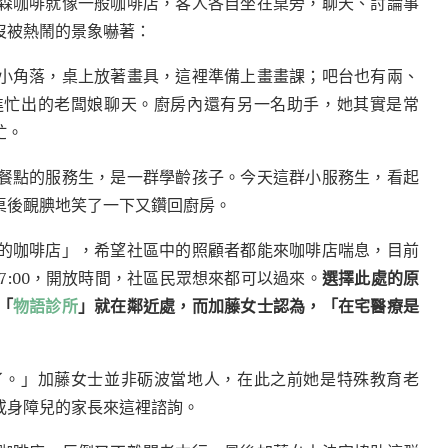
森咖啡就像一般咖啡店，客人各自坐在桌旁，聊天、討論事
沒被熱鬧的景象嚇著：
小角落，桌上放著畫具，這裡準備上畫畫課；吧台也有兩、
進忙出的老闆娘聊天。廚房內還有另一名助手，她其實是常
忙。
餐點的服務生，是一群學齡孩子。今天這群小服務生，看起
桌後靦腆地笑了一下又鑽回廚房。
的咖啡店」，希望社區中的照顧者都能來咖啡店喘息，目前
 17:00，開放時間，社區民眾想來都可以過來。
選擇此處的原
「
物語診所
」就在鄰近處，而加藤女士認為，「在宅醫療是
了。」加藤女士並非砺波當地人，在此之前她是特殊教育老
或身障兒的家長來這裡諮詢。