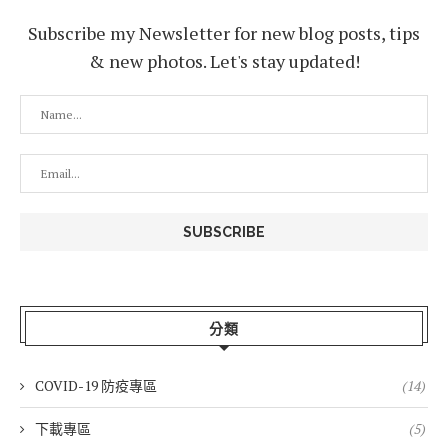
Subscribe my Newsletter for new blog posts, tips
& new photos. Let's stay updated!
分類
COVID-19 防疫專區
(14)
下載專區
(5)