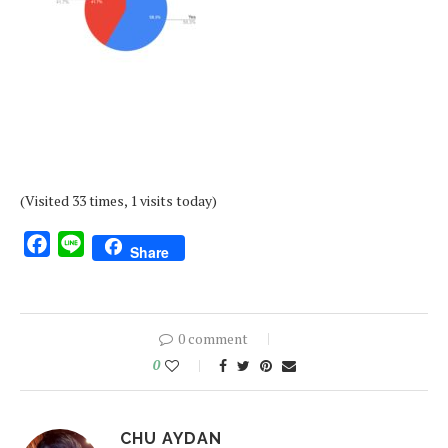
(Visited 33 times, 1 visits today)
Facebook
Line
Share
0 comment
0
CHU AYDAN