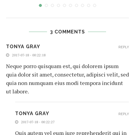
3 COMMENTS
TONYA GRAY
REPLY
2017-07-18 - 00:22:18
Neque porro quisquam est, qui dolorem ipsum
quia dolor sit amet, consectetur, adipisci velit, sed
quia non numquam eius modi tempora incidunt
ut labore.
TONYA GRAY
REPLY
2017-07-18 - 00:22:27
Quis autem vel eum iure reprehenderit qui in