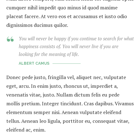
cumquer nihil impedit quo minus id quod maxime
placeat facere. At vero eos et accusamus et iusto odio
dignissimos ducimus quilor.
You will never be happy if you continue to search for what
happiness consists of. You will never live if you are
looking for the meaning of life.
ALBERT CAMUS
Donec pede justo, fringilla vel, aliquet nec, vulputate
eget, arcu. In enim justo, rhoncus ut, imperdiet a,
venenatis vitae, justo. Nullam dictum felis eu pede
mollis pretium. Integer tincidunt. Cras dapibus. Vivamus
elementum semper nisi. Aenean vulputate eleifend
tellus. Aenean leo ligula, porttitor eu, consequat vitae,
eleifend ac, enim.