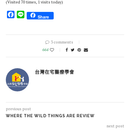
(Visited 70 times, 1 visits today)
Facebook
Line
Share
3 comments
664
台灣在宅醫療學會
previous post
WHERE THE WILD THINGS ARE REVIEW
next post