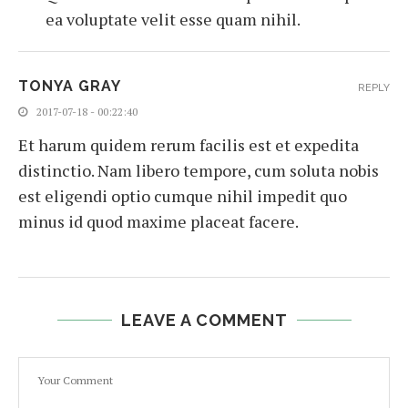
ea voluptate velit esse quam nihil.
TONYA GRAY
REPLY
2017-07-18 - 00:22:40
Et harum quidem rerum facilis est et expedita
distinctio. Nam libero tempore, cum soluta nobis
est eligendi optio cumque nihil impedit quo
minus id quod maxime placeat facere.
LEAVE A COMMENT