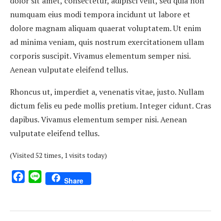
dolor sit amet, consectetur, adipisci velit, sed quia non
numquam eius modi tempora incidunt ut labore et
dolore magnam aliquam quaerat voluptatem. Ut enim
ad minima veniam, quis nostrum exercitationem ullam
corporis suscipit. Vivamus elementum semper nisi.
Aenean vulputate eleifend tellus.
Rhoncus ut, imperdiet a, venenatis vitae, justo. Nullam
dictum felis eu pede mollis pretium. Integer cidunt. Cras
dapibus. Vivamus elementum semper nisi. Aenean
vulputate eleifend tellus.
(Visited 52 times, 1 visits today)
Facebook
Line
Share