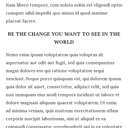
Nam libero tempore, cum soluta nobis est eligendi optio
cumquer nihil impedit quo minus id quod maxime
placeat facere.
BE THE CHANGE YOU WANT TO SEE IN THE
WORLD
Nemo enim ipsam voluptatem quia voluptas sit
aspernatur aut odit aut fugit, sed quia consequuntur
magni dolores eos qui ratione voluptatem sequi
nesciunt. Neque porro quisquam est, qui dolorem ipsum
quia dolor sit amet, consectetur, adipisci velit, sed quia
non numquam eius modi tempora incidunt ut labore et
dolore magnam aliquam quaerat voluptatem. Ut enim
ad minima veniam, quis nostrum exercitationem ullam
corporis suscipit laboriosam, nisi ut aliquid ex ea
commodi consequatur reprehenderit qui in ea voluptate