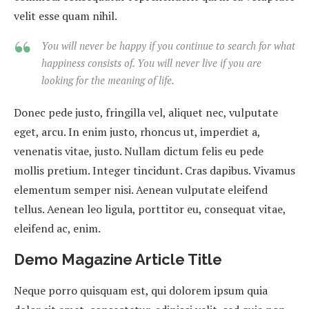
velit esse quam nihil.
You will never be happy if you continue to search for what
happiness consists of. You will never live if you are
looking for the meaning of life.
Donec pede justo, fringilla vel, aliquet nec, vulputate
eget, arcu. In enim justo, rhoncus ut, imperdiet a,
venenatis vitae, justo. Nullam dictum felis eu pede
mollis pretium. Integer tincidunt. Cras dapibus. Vivamus
elementum semper nisi. Aenean vulputate eleifend
tellus. Aenean leo ligula, porttitor eu, consequat vitae,
eleifend ac, enim.
Demo Magazine Article Title
Neque porro quisquam est, qui dolorem ipsum quia