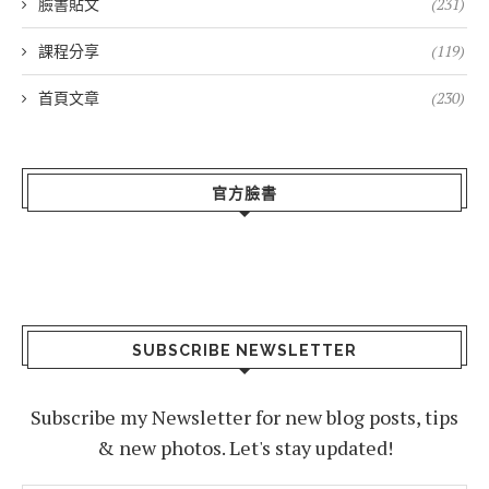
臉書貼文
(231)
課程分享
(119)
首頁文章
(230)
官方臉書
SUBSCRIBE NEWSLETTER
Subscribe my Newsletter for new blog posts, tips
& new photos. Let's stay updated!