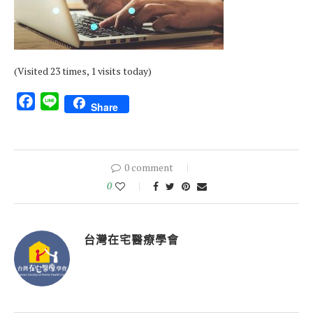
(Visited 23 times, 1 visits today)
Facebook
Line
Share
0 comment
0
台灣在宅醫療學會