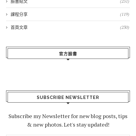
臉書貼文
(231)
課程分享
(119)
首頁文章
(230)
官方臉書
SUBSCRIBE NEWSLETTER
Subscribe my Newsletter for new blog posts, tips
& new photos. Let's stay updated!