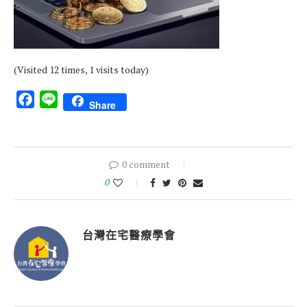
(Visited 12 times, 1 visits today)
Facebook
Line
Share
0 comment
0
台灣在宅醫療學會