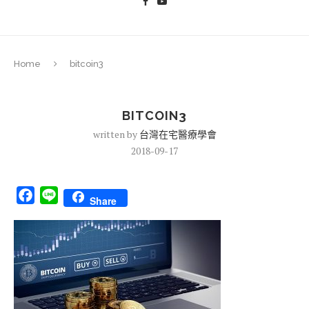
Home
bitcoin3
BITCOIN3
written by
台灣在宅醫療學會
2018-09-17
Facebook
Line
Share