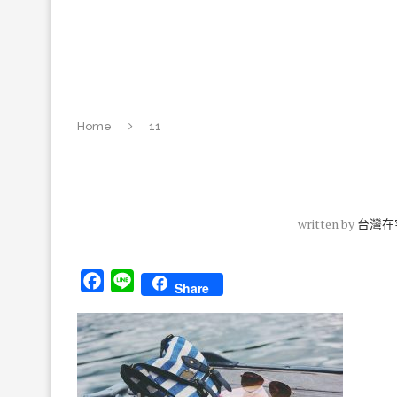
Home
11
written by
台灣在
Facebook
Line
Share