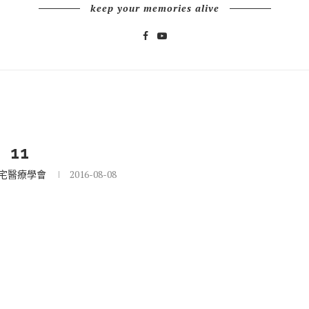
keep your memories alive
11
宅醫療學會
2016-08-08