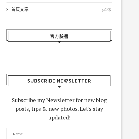
首頁文章
(230)
官方臉書
SUBSCRIBE NEWSLETTER
Subscribe my Newsletter for new blog
posts, tips & new photos. Let's stay
updated!