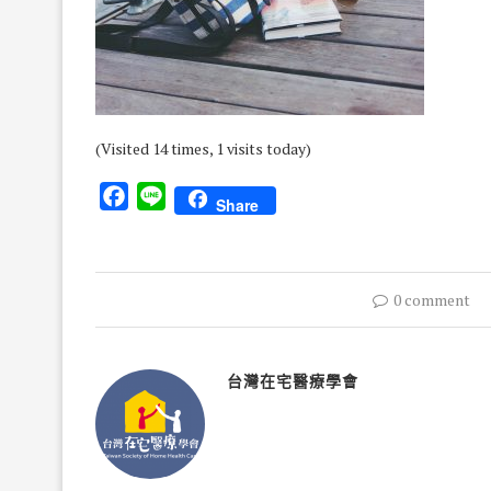
(Visited 14 times, 1 visits today)
Facebook
Line
Share
0 comment
台灣在宅醫療學會