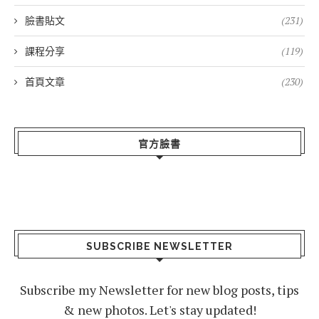
臉書貼文
(231)
課程分享
(119)
首頁文章
(230)
官方臉書
SUBSCRIBE NEWSLETTER
Subscribe my Newsletter for new blog posts, tips
& new photos. Let's stay updated!