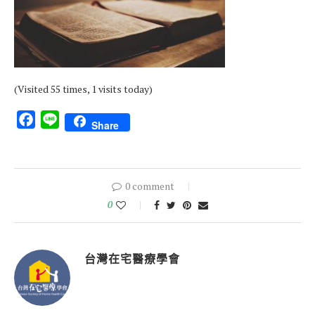
(Visited 55 times, 1 visits today)
Facebook
Line
Share
0 comment
0
台灣在宅醫療學會