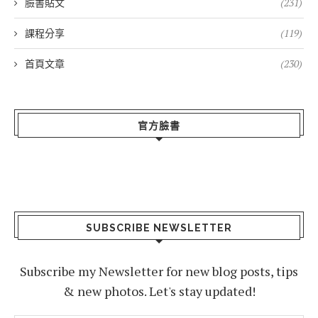
臉書貼文
(231)
課程分享
(119)
首頁文章
(230)
官方臉書
SUBSCRIBE NEWSLETTER
Subscribe my Newsletter for new blog posts, tips
& new photos. Let's stay updated!