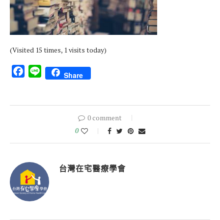
(Visited 15 times, 1 visits today)
Facebook
Line
Share
0 comment
0
台灣在宅醫療學會