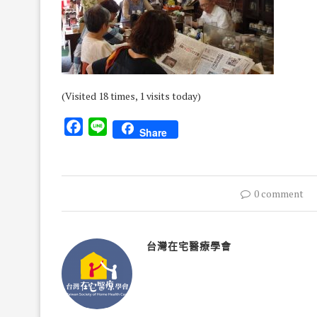
(Visited 18 times, 1 visits today)
Facebook
Line
Share
0 comment
台灣在宅醫療學會