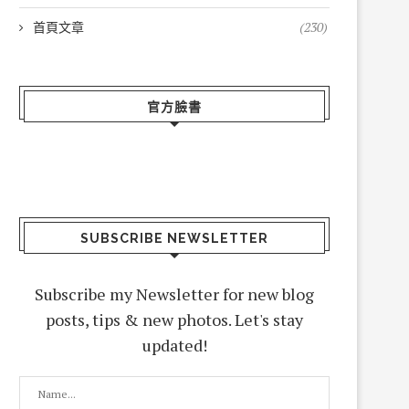
首頁文章
(230)
官方臉書
SUBSCRIBE NEWSLETTER
Subscribe my Newsletter for new blog
posts, tips & new photos. Let's stay
updated!