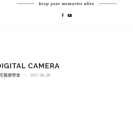
keep your memories alive
IGITAL CAMERA
宅醫療學會
2017-06-28