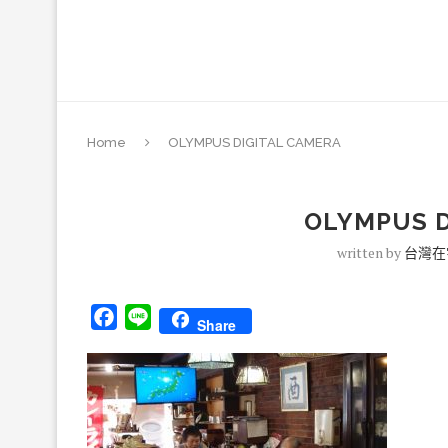
Home
OLYMPUS DIGITAL CAMERA
OLYMPUS D
written by
台灣在
Facebook
Line
Share