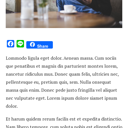
Facebook
Line
Share
Lommodo ligula eget dolor. Aenean massa. Cum sociis
que penatibus et magnis dis parturient montes lorem,
nascetur ridiculus mus. Donec quam felis, ultricies nec,
pellentesque eu, pretium quis, sem. Nulla onsequat
massa quis enim. Donec pede justo fringilla vel aliquet
nec vulputate eget. Lorem ispum dolore siamet ipsum
dolor.
Et harum quidem rerum facilis est et expedita distinctio.
Nam libero tempore, cum soluta nobis est eligendi optio