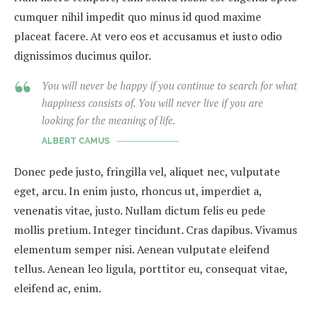
cumquer nihil impedit quo minus id quod maxime
placeat facere. At vero eos et accusamus et iusto odio
dignissimos ducimus quilor.
You will never be happy if you continue to search for what
happiness consists of. You will never live if you are
looking for the meaning of life.
ALBERT CAMUS
Donec pede justo, fringilla vel, aliquet nec, vulputate
eget, arcu. In enim justo, rhoncus ut, imperdiet a,
venenatis vitae, justo. Nullam dictum felis eu pede
mollis pretium. Integer tincidunt. Cras dapibus. Vivamus
elementum semper nisi. Aenean vulputate eleifend
tellus. Aenean leo ligula, porttitor eu, consequat vitae,
eleifend ac, enim.