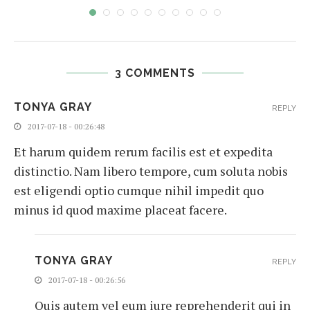
3 COMMENTS
TONYA GRAY
REPLY
2017-07-18 - 00:26:48
Et harum quidem rerum facilis est et expedita
distinctio. Nam libero tempore, cum soluta nobis
est eligendi optio cumque nihil impedit quo
minus id quod maxime placeat facere.
TONYA GRAY
REPLY
2017-07-18 - 00:26:56
Quis autem vel eum iure reprehenderit qui in