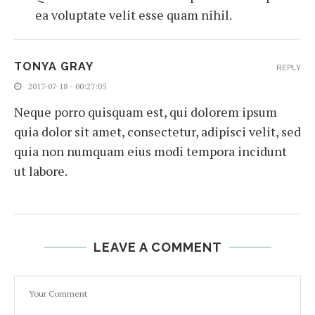
ea voluptate velit esse quam nihil.
TONYA GRAY
REPLY
2017-07-18 - 00:27:05
Neque porro quisquam est, qui dolorem ipsum
quia dolor sit amet, consectetur, adipisci velit, sed
quia non numquam eius modi tempora incidunt
ut labore.
LEAVE A COMMENT