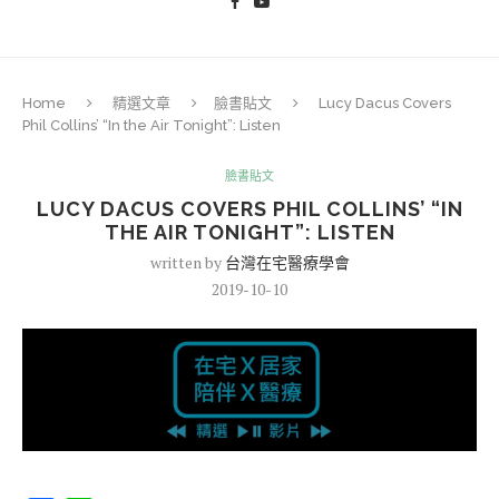
Home
精選文章
臉書貼文
Lucy Dacus Covers
Phil Collins’ “In the Air Tonight”: Listen
臉書貼文
LUCY DACUS COVERS PHIL COLLINS’ “IN
THE AIR TONIGHT”: LISTEN
written by
台灣在宅醫療學會
2019-10-10