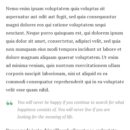
Nemo enim ipsam voluptatem quia voluptas sit
aspernatur aut odit aut fugit, sed quia consequuntur
magni dolores eos qui ratione voluptatem sequi
nesciunt. Neque porro quisquam est, qui dolorem ipsum
quia dolor sit amet, consectetur, adipisci velit, sed quia
non numquam eius modi tempora incidunt ut labore et
dolore magnam aliquam quaerat voluptatem. Ut enim
ad minima veniam, quis nostrum exercitationem ullam
corporis suscipit laboriosam, nisi ut aliquid ex ea
commodi consequatur reprehenderit qui in ea voluptate
velit esse quam nihil.
You will never be happy if you continue to search for what
happiness consists of. You will never live if you are
looking for the meaning of life.