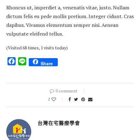
Rhoncus ut, imperdiet a, venenatis vitae, justo. Nullam
dictum felis eu pede mollis pretium. Integer cidunt. Cras
dapibus. Vivamus elementum semper nisi. Aenean
vulputate eleifend tellus.
(Visited 68 times, 1 visits today)
Facebook
Line
Share
0 comment
1
台灣在宅醫療學會