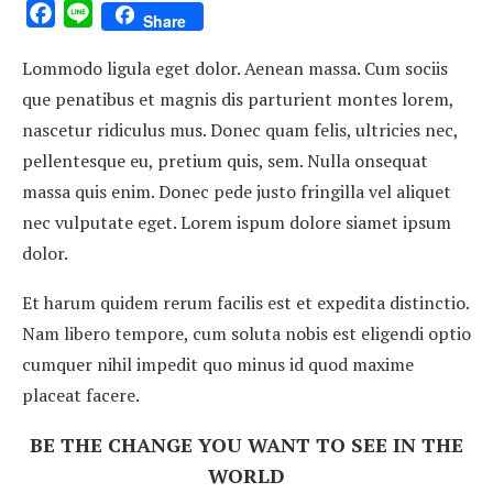
Facebook
Line
Share
Lommodo ligula eget dolor. Aenean massa. Cum sociis
que penatibus et magnis dis parturient montes lorem,
nascetur ridiculus mus. Donec quam felis, ultricies nec,
pellentesque eu, pretium quis, sem. Nulla onsequat
massa quis enim. Donec pede justo fringilla vel aliquet
nec vulputate eget. Lorem ispum dolore siamet ipsum
dolor.
Et harum quidem rerum facilis est et expedita distinctio.
Nam libero tempore, cum soluta nobis est eligendi optio
cumquer nihil impedit quo minus id quod maxime
placeat facere.
BE THE CHANGE YOU WANT TO SEE IN THE
WORLD