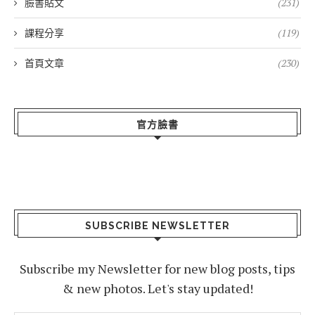
臉書貼文
(231)
課程分享
(119)
首頁文章
(230)
官方臉書
SUBSCRIBE NEWSLETTER
Subscribe my Newsletter for new blog posts, tips
& new photos. Let's stay updated!