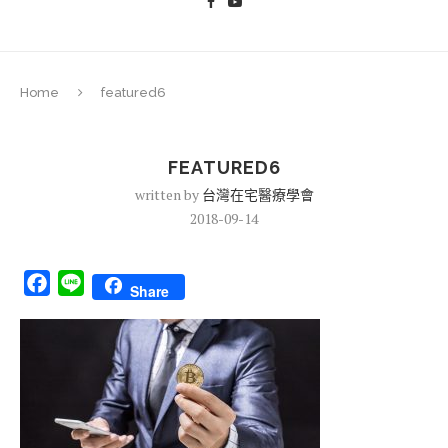
Home
featured6
FEATURED6
written by
台灣在宅醫療學會
2018-09-14
Facebook
Line
Share