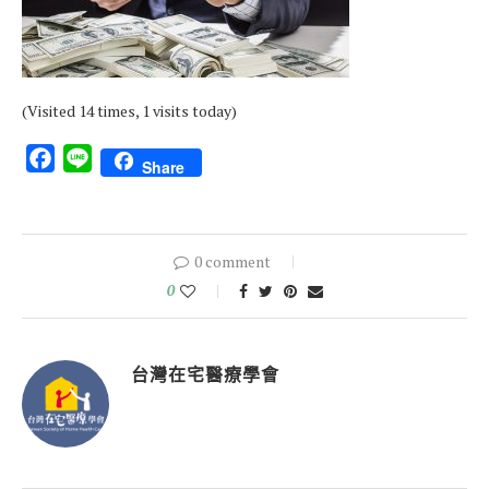
(Visited 14 times, 1 visits today)
Facebook
Line
Share
0 comment
0
台灣在宅醫療學會