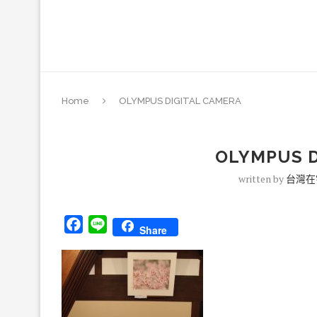
Home
OLYMPUS DIGITAL CAMERA
OLYMPUS D
written by
台灣在
Facebook
Line
Share