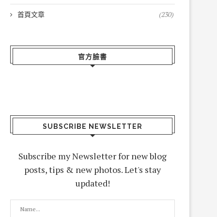
首頁文章
(230)
官方臉書
SUBSCRIBE NEWSLETTER
Subscribe my Newsletter for new blog
posts, tips & new photos. Let's stay
updated!