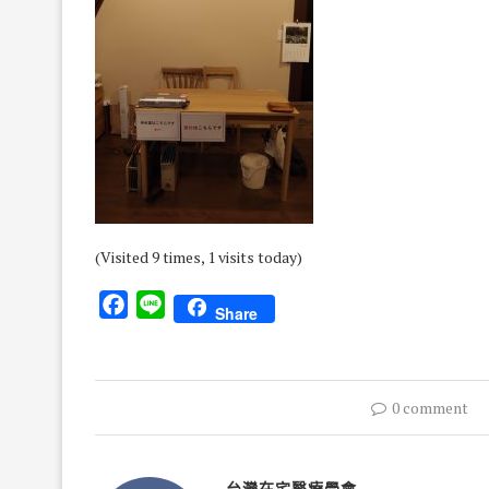
(Visited 9 times, 1 visits today)
Facebook
Line
Share
0 comment