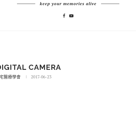
keep your memories alive
IGITAL CAMERA
宅醫療學會
2017-06-23