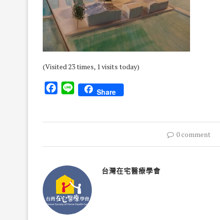
(Visited 23 times, 1 visits today)
Facebook
Line
Share
0 comment
台灣在宅醫療學會