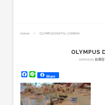
Home
OLYMPUS DIGITAL CAMERA
OLYMPUS D
written by
台灣在
Facebook
Line
Share