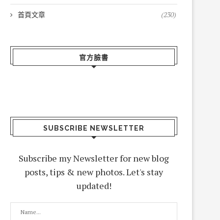
首頁文章
(230)
官方臉書
SUBSCRIBE NEWSLETTER
Subscribe my Newsletter for new blog
posts, tips & new photos. Let's stay
updated!