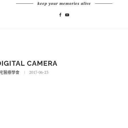
keep your memories alive
IGITAL CAMERA
宅醫療學會
2017-06-23