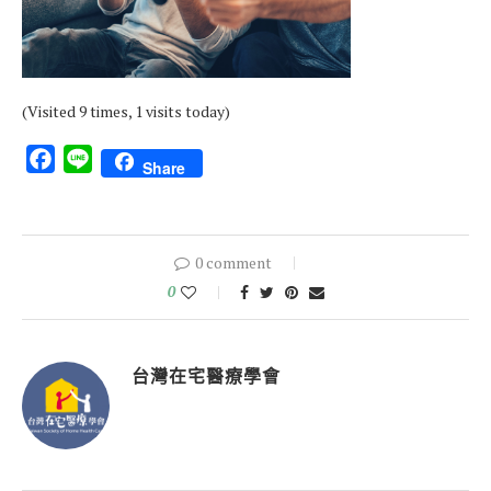
(Visited 9 times, 1 visits today)
Facebook
Line
Share
0 comment
0
台灣在宅醫療學會