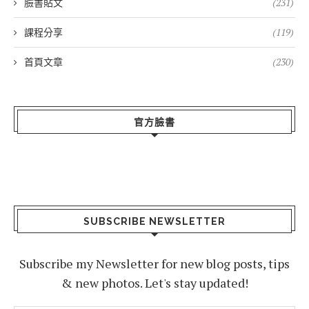
臉書貼文
(231)
課程分享
(119)
首頁文章
(230)
官方臉書
SUBSCRIBE NEWSLETTER
Subscribe my Newsletter for new blog posts, tips
& new photos. Let's stay updated!