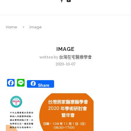
Home
image
IMAGE
written by
台灣在宅醫療學會
2020-10-07
Facebook
Line
Share