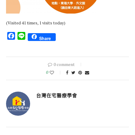
(Visited 41 times, 1 visits today)
Facebook
Line
Share
0 comment
0
台灣在宅醫療學會