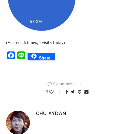
(Visited 26 times, 1 visits today)
Facebook
Line
Share
0 comment
0
CHU AYDAN