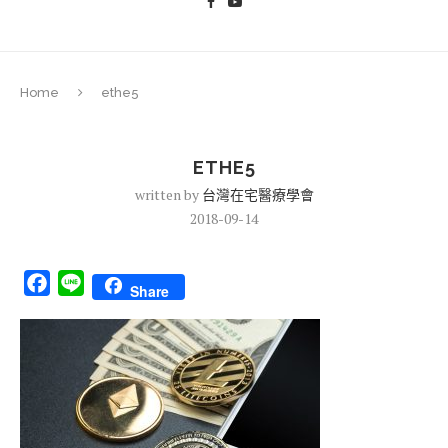
Home
ethe5
ETHE5
written by
台灣在宅醫療學會
2018-09-14
Facebook
Line
Share