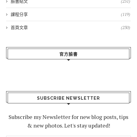
臉書貼文
(231)
課程分享
(119)
首頁文章
(230)
官方臉書
SUBSCRIBE NEWSLETTER
Subscribe my Newsletter for new blog posts, tips
& new photos. Let's stay updated!