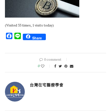
(Visited 33 times, 1 visits today)
Facebook
Line
Share
0 comment
0
台灣在宅醫療學會