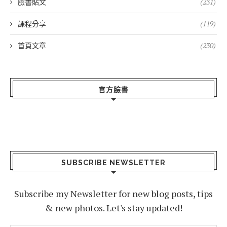
臉書貼文
(231)
課程分享
(119)
首頁文章
(230)
官方臉書
SUBSCRIBE NEWSLETTER
Subscribe my Newsletter for new blog posts, tips
& new photos. Let's stay updated!