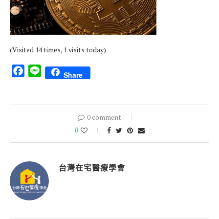
(Visited 14 times, 1 visits today)
Facebook
Line
Share
0 comment
0
台灣在宅醫療學會