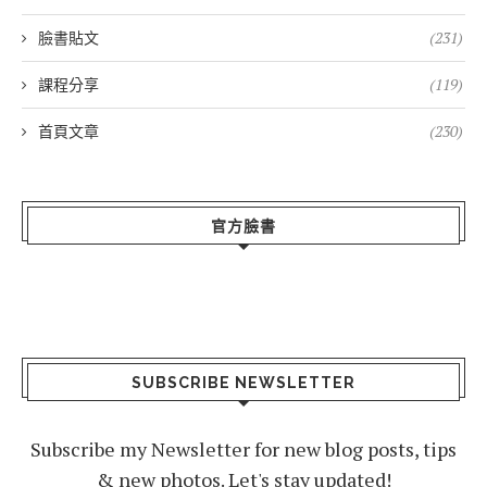
臉書貼文
(231)
課程分享
(119)
首頁文章
(230)
官方臉書
SUBSCRIBE NEWSLETTER
Subscribe my Newsletter for new blog posts, tips
& new photos. Let's stay updated!