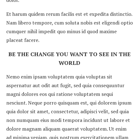
Et harum quidem rerum facilis est et expedita distinctio.
Nam libero tempore, cum soluta nobis est eligendi optio
cumquer nihil impedit quo minus id quod maxime
placeat facere.
BE THE CHANGE YOU WANT TO SEE IN THE
WORLD
Nemo enim ipsam voluptatem quia voluptas sit
aspernatur aut odit aut fugit, sed quia consequuntur
magni dolores eos qui ratione voluptatem sequi
nesciunt. Neque porro quisquam est, qui dolorem ipsum
quia dolor sit amet, consectetur, adipisci velit, sed quia
non numquam eius modi tempora incidunt ut labore et
dolore magnam aliquam quaerat voluptatem. Ut enim
ad minima veniam, quis nostrum exercitationem ullam