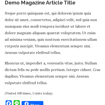
Demo Magazine Article Title
Neque porro quisquam est, qui dolorem ipsum quia
dolor sit amet, consectetur, adipisci velit, sed quia non
numquam eius modi tempora incidunt ut labore et
dolore magnam aliquam quaerat voluptatem. Ut enim
ad minima veniam, quis nostrum exercitationem ullam
corporis suscipit. Vivamus elementum semper nisi.
Aenean vulputate eleifend tellus.
Rhoncus ut, imperdiet a, venenatis vitae, justo. Nullam
dictum felis eu pede mollis pretium. Integer cidunt. Cras
dapibus. Vivamus elementum semper nisi. Aenean
vulputate eleifend tellus.
(Visited 100 times, 1 visits today)
Facebook
Line