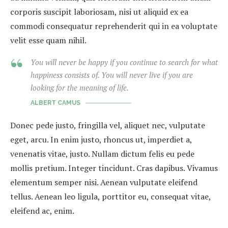
corporis suscipit laboriosam, nisi ut aliquid ex ea
commodi consequatur reprehenderit qui in ea voluptate
velit esse quam nihil.
You will never be happy if you continue to search for what
happiness consists of. You will never live if you are
looking for the meaning of life.
ALBERT CAMUS
Donec pede justo, fringilla vel, aliquet nec, vulputate
eget, arcu. In enim justo, rhoncus ut, imperdiet a,
venenatis vitae, justo. Nullam dictum felis eu pede
mollis pretium. Integer tincidunt. Cras dapibus. Vivamus
elementum semper nisi. Aenean vulputate eleifend
tellus. Aenean leo ligula, porttitor eu, consequat vitae,
eleifend ac, enim.