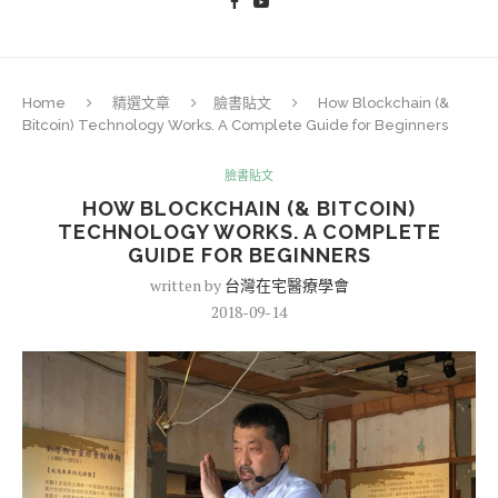
Home
精選文章
臉書貼文
How Blockchain (&
Bitcoin) Technology Works. A Complete Guide for Beginners
臉書貼文
HOW BLOCKCHAIN (& BITCOIN)
TECHNOLOGY WORKS. A COMPLETE
GUIDE FOR BEGINNERS
written by
台灣在宅醫療學會
2018-09-14