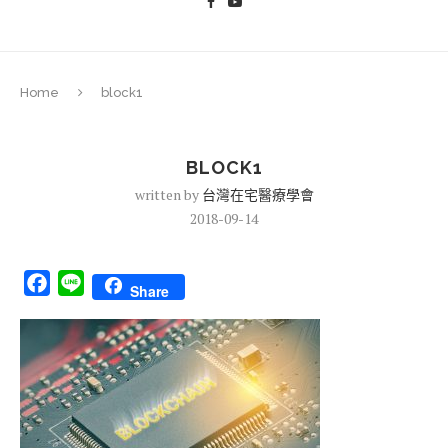
Home
block1
BLOCK1
written by
台灣在宅醫療學會
2018-09-14
Facebook
Line
Share