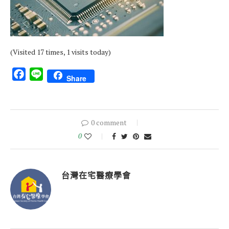
(Visited 17 times, 1 visits today)
Facebook
Line
Share
0 comment
0
台灣在宅醫療學會