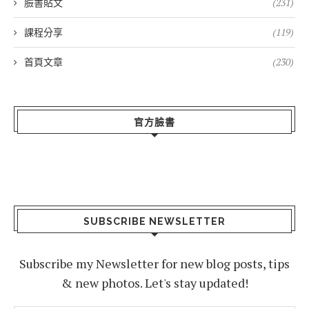
臉書貼文
(231)
課程分享
(119)
首頁文章
(230)
官方臉書
SUBSCRIBE NEWSLETTER
Subscribe my Newsletter for new blog posts, tips
& new photos. Let's stay updated!