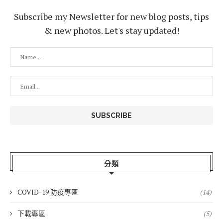
Subscribe my Newsletter for new blog posts, tips
& new photos. Let's stay updated!
分類
COVID-19 防疫專區
(14)
下載專區
(5)