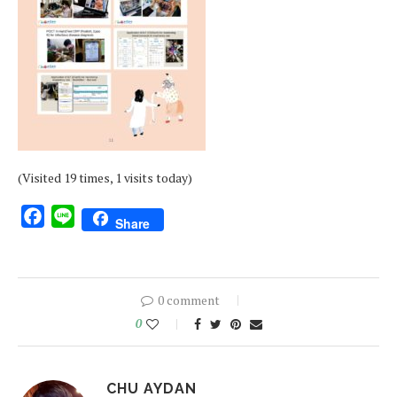
(Visited 19 times, 1 visits today)
Facebook
Line
Share
0 comment
0
CHU AYDAN