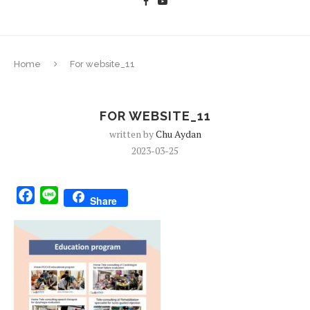
Home
For website_11
FOR WEBSITE_11
written by
Chu Aydan
2023-03-25
Facebook
Line
Share