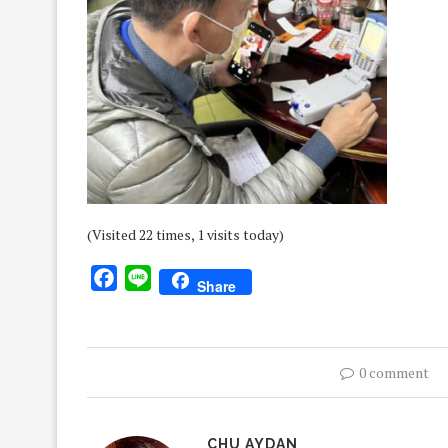
(Visited 22 times, 1 visits today)
Facebook
Line
Share
0 comment
CHU AYDAN