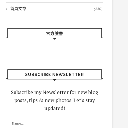
首頁文章
(230)
官方臉書
SUBSCRIBE NEWSLETTER
Subscribe my Newsletter for new blog
posts, tips & new photos. Let's stay
updated!