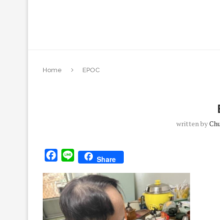
Home
EPOC
written by
Ch
Facebook
Line
Share