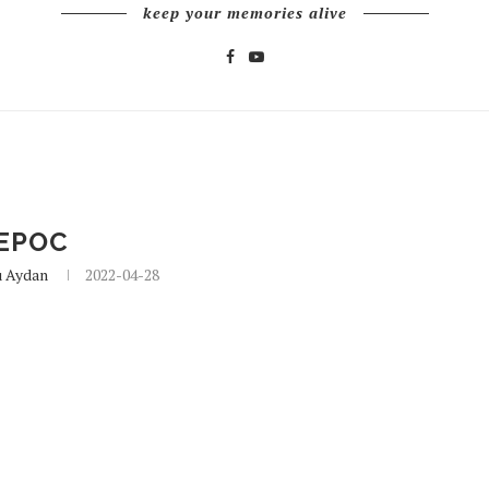
keep your memories alive
EPOC
u Aydan
2022-04-28