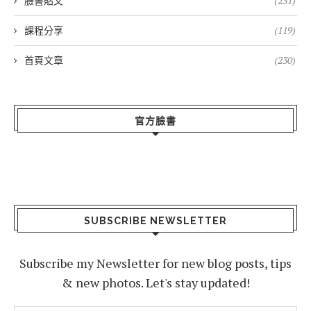
臉書貼文
(231)
課程分享
(119)
首頁文章
(230)
官方臉書
SUBSCRIBE NEWSLETTER
Subscribe my Newsletter for new blog posts, tips
& new photos. Let's stay updated!