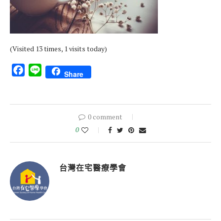
(Visited 13 times, 1 visits today)
Facebook
Line
Share
0 comment
0
台灣在宅醫療學會