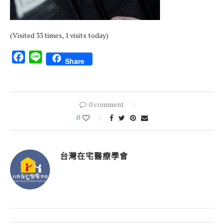
(Visited 33 times, 1 visits today)
Facebook
Line
Share
0 comment
0
台灣在宅醫療學會