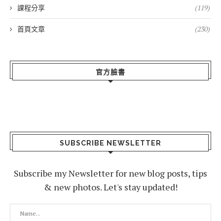
課程分享
(119)
首頁文章
(230)
官方臉書
SUBSCRIBE NEWSLETTER
Subscribe my Newsletter for new blog posts, tips
& new photos. Let's stay updated!