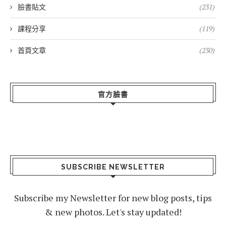
臉書貼文
(231)
課程分享
(119)
首頁文章
(230)
官方臉書
SUBSCRIBE NEWSLETTER
Subscribe my Newsletter for new blog posts, tips
& new photos. Let's stay updated!