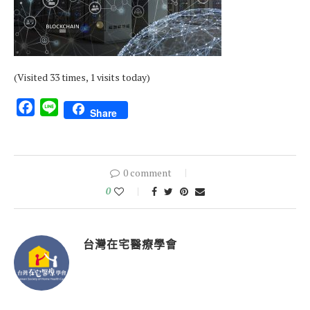
(Visited 33 times, 1 visits today)
Facebook
Line
Share
0 comment
0
台灣在宅醫療學會