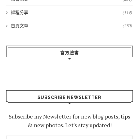
課程分享
(119)
首頁文章
(230)
官方臉書
SUBSCRIBE NEWSLETTER
Subscribe my Newsletter for new blog posts, tips
& new photos. Let's stay updated!