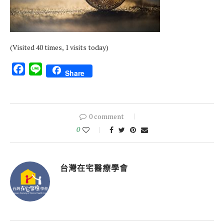
(Visited 40 times, 1 visits today)
Facebook
Line
Share
0 comment
0
台灣在宅醫療學會