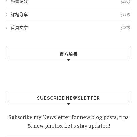
臉書貼文
(231)
課程分享
(119)
首頁文章
(230)
官方臉書
SUBSCRIBE NEWSLETTER
Subscribe my Newsletter for new blog posts, tips
& new photos. Let's stay updated!