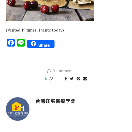
(Visited 19 times, 1 visits today)
Facebook
Line
Share
0 comment
0
台灣在宅醫療學會