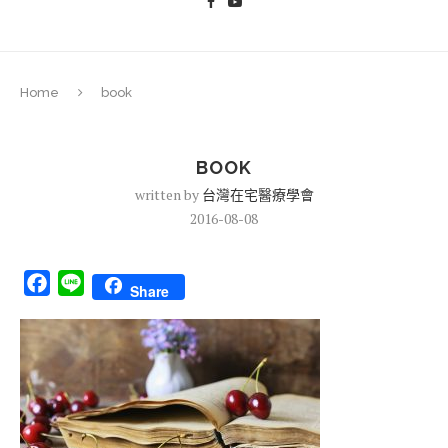
Home
book
BOOK
written by
台灣在宅醫療學會
2016-08-08
Facebook
Line
Share