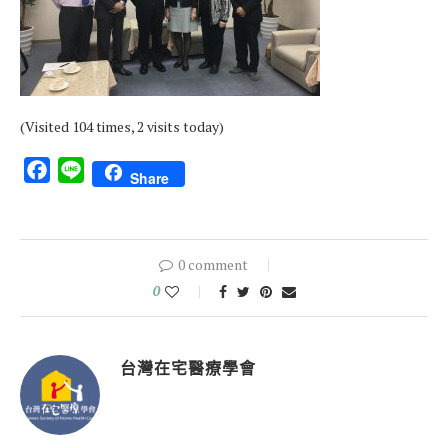
(Visited 104 times, 2 visits today)
Facebook
Line
Share
0 comment
0
台灣在宅醫療學會