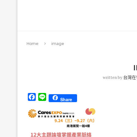
Home
image
written by
台灣在
Facebook
Line
Share