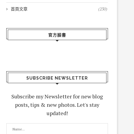
首頁文章
(230)
官方臉書
SUBSCRIBE NEWSLETTER
Subscribe my Newsletter for new blog
posts, tips & new photos. Let's stay
updated!