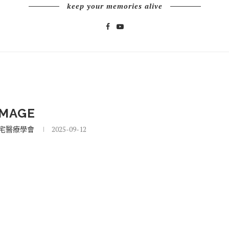
keep your memories alive
IMAGE
宅醫療學會
2025-09-12