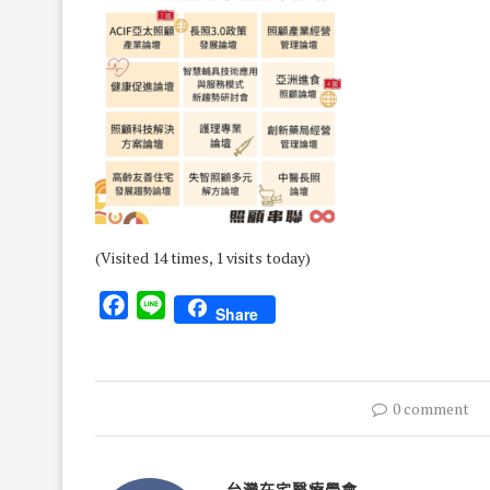
(Visited 14 times, 1 visits today)
Facebook
Line
Share
0 comment