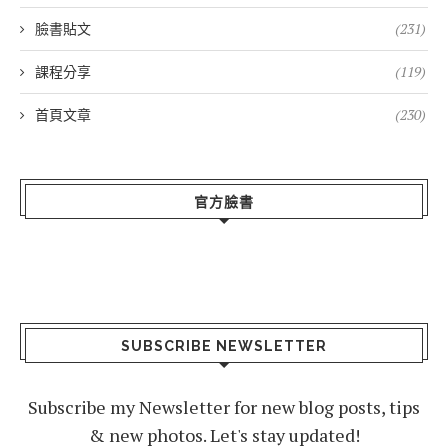
臉書貼文
(231)
課程分享
(119)
首頁文章
(230)
官方臉書
SUBSCRIBE NEWSLETTER
Subscribe my Newsletter for new blog posts, tips
& new photos. Let's stay updated!