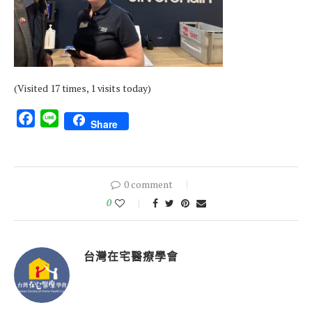
(Visited 17 times, 1 visits today)
Facebook
Line
Share
0 comment
0
台灣在宅醫療學會