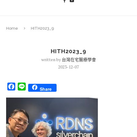
Home
HITH2023_9
HITH2023_9
written by
台灣在宅醫療學會
2023-12-07
Facebook
Line
Share