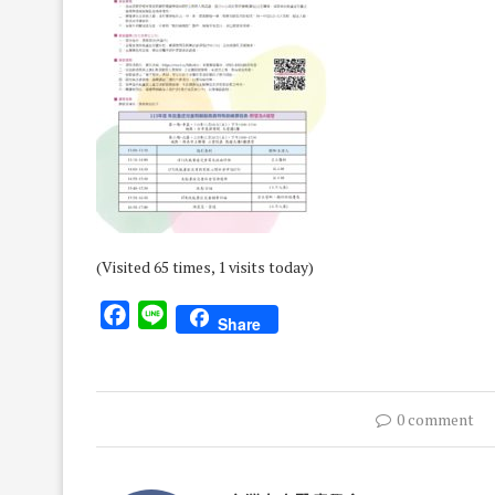
(Visited 65 times, 1 visits today)
Facebook
Line
Share
0 comment