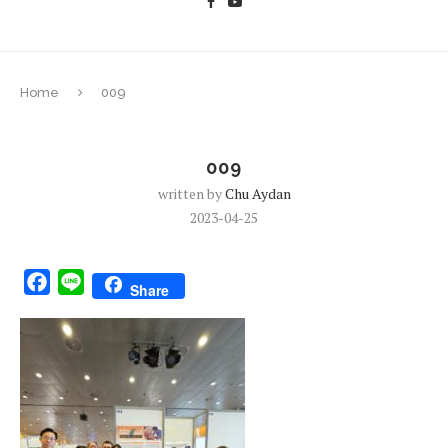
Home
009
009
written by
Chu Aydan
2023-04-25
Facebook
Line
Share