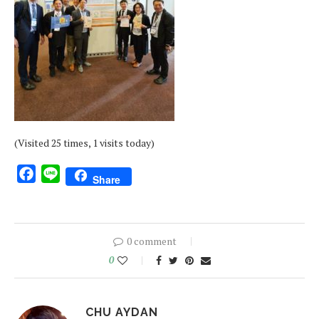
(Visited 25 times, 1 visits today)
Facebook
Line
Share
0 comment
0
CHU AYDAN