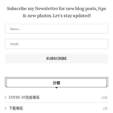
Subscribe my Newsletter for new blog posts, tips
& new photos. Let's stay updated!
分類
COVID-19 防疫專區
(14)
下載專區
(5)