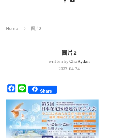
Home
圖片2
圖片2
written by
Chu Aydan
2023-04-24
Facebook
Line
Share