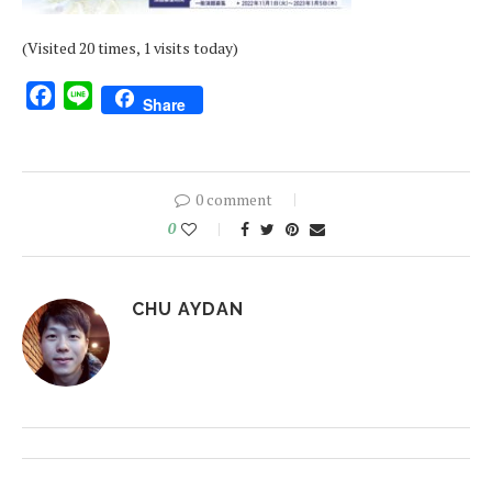
(Visited 20 times, 1 visits today)
Facebook
Line
Share
0 comment
0
CHU AYDAN