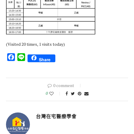
(Visited 20 times, 1 visits today)
Facebook
Line
Share
0 comment
0
台灣在宅醫療學會