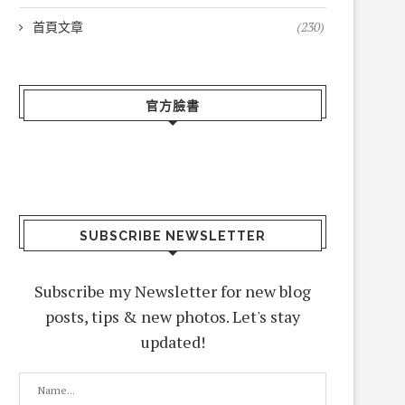
首頁文章
(230)
官方臉書
SUBSCRIBE NEWSLETTER
Subscribe my Newsletter for new blog
posts, tips & new photos. Let's stay
updated!