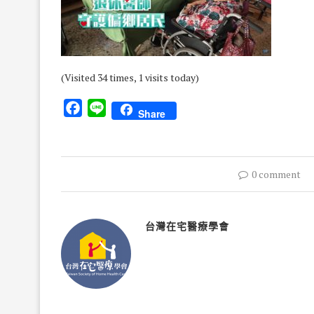
(Visited 34 times, 1 visits today)
Facebook
Line
Share
0 comment
台灣在宅醫療學會