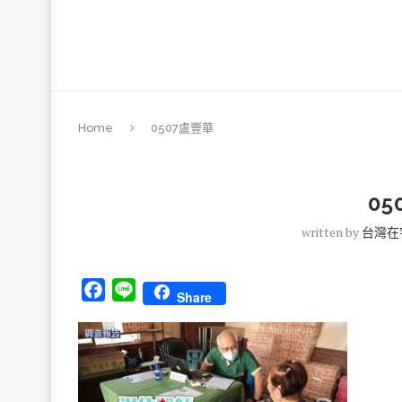
Home
0507盧豐華
0
written by
台灣在
Facebook
Line
Share