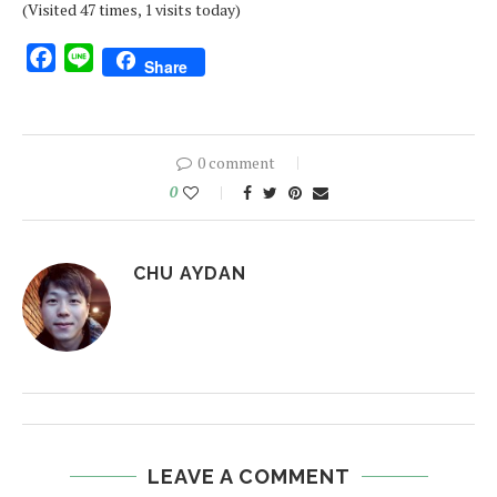
(Visited 47 times, 1 visits today)
Facebook
Line
Share
0 comment
0
CHU AYDAN
LEAVE A COMMENT