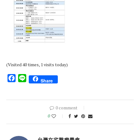
(Visited 40 times, 1 visits today)
Facebook
Line
Share
0 comment
0