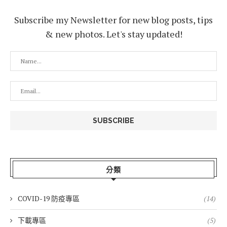
Subscribe my Newsletter for new blog posts, tips
& new photos. Let's stay updated!
分類
COVID-19 防疫專區
(14)
下載專區
(5)