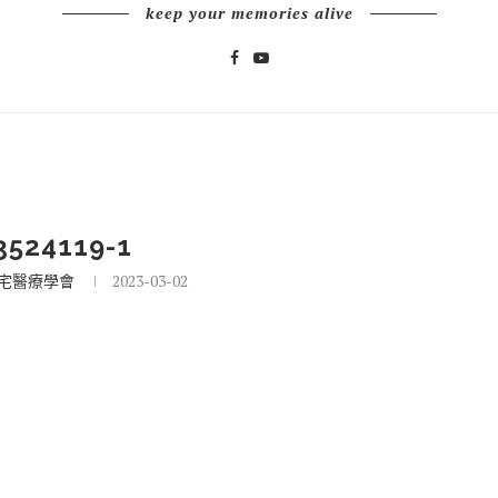
keep your memories alive
3524119-1
宅醫療學會
2023-03-02