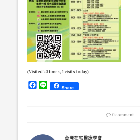
(Visited 20 times, 1 visits today)
Facebook
Line
Share
0 comment
台灣在宅醫療學會