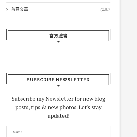
首頁文章
(230)
官方臉書
SUBSCRIBE NEWSLETTER
Subscribe my Newsletter for new blog
posts, tips & new photos. Let's stay
updated!