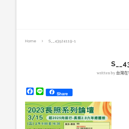
Home
S__43524119-1
S__4
written by
台灣在
Facebook
Line
Share