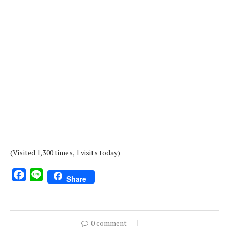
(Visited 1,300 times, 1 visits today)
Facebook
Line
Share
0 comment