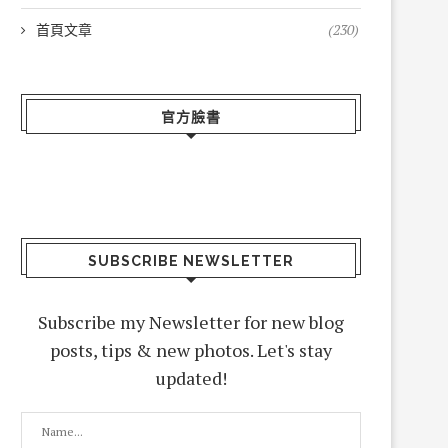
首頁文章
(230)
官方臉書
SUBSCRIBE NEWSLETTER
Subscribe my Newsletter for new blog
posts, tips & new photos. Let's stay
updated!