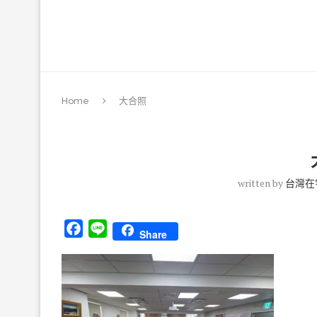
Home
大合照
written by
台灣在
Facebook
Line
Share