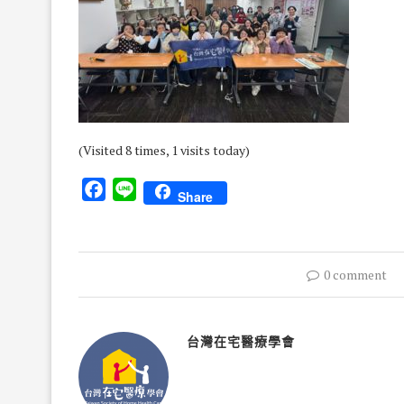
(Visited 8 times, 1 visits today)
Facebook
Line
Share
0 comment
台灣在宅醫療學會