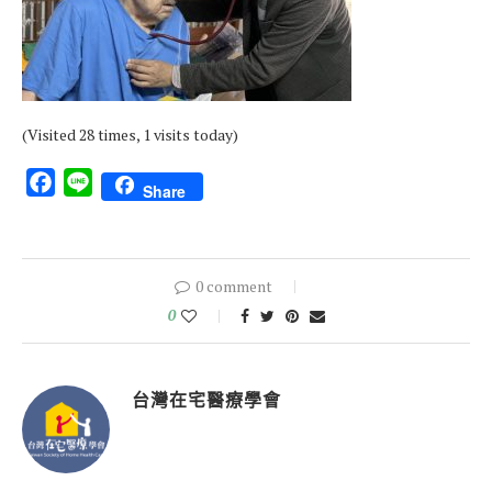
(Visited 28 times, 1 visits today)
Facebook
Line
Share
0 comment
0
台灣在宅醫療學會