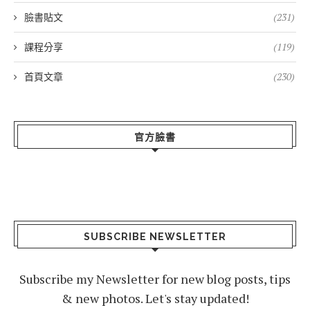
臉書貼文
(231)
課程分享
(119)
首頁文章
(230)
官方臉書
SUBSCRIBE NEWSLETTER
Subscribe my Newsletter for new blog posts, tips
& new photos. Let's stay updated!