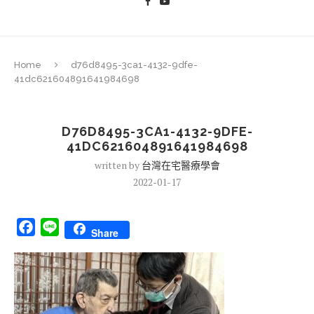
Home
d76d8495-3ca1-4132-9dfe-
41dc621604891641984698
D76D8495-3CA1-4132-9DFE-
41DC621604891641984698
written by
台灣在宅醫療學會
2022-01-17
Facebook
Line
Share