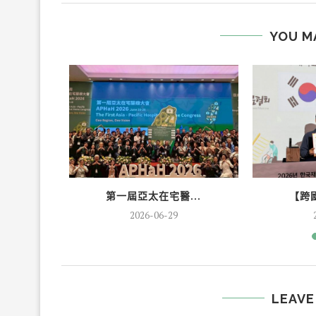
YOU M
...
第一屆亞太在宅醫...
【跨國
2026-06-29
LEAVE