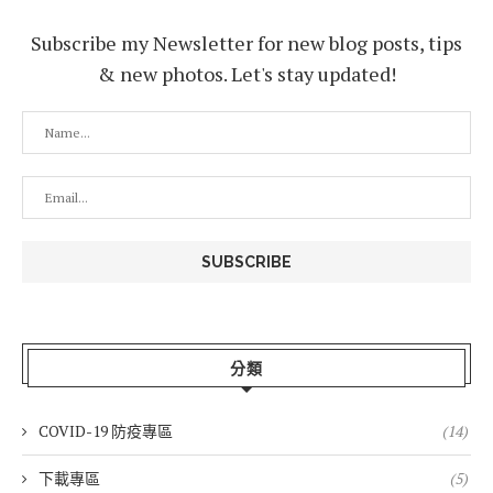
Subscribe my Newsletter for new blog posts, tips
& new photos. Let's stay updated!
分類
COVID-19 防疫專區
(14)
下載專區
(5)