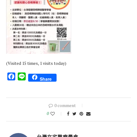
(Visited 15 times, 1 visits today)
Facebook
Line
Share
0 comment
0