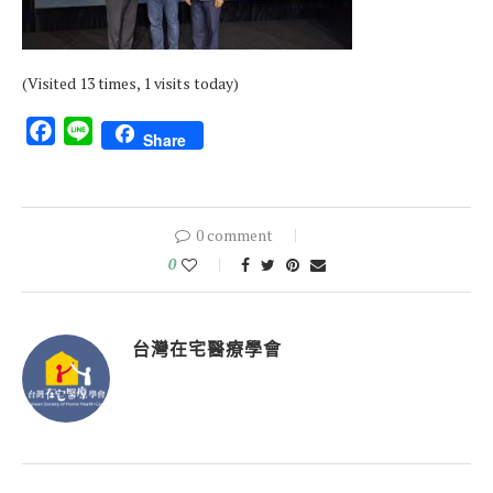
(Visited 13 times, 1 visits today)
Facebook
Line
Share
0 comment
0
台灣在宅醫療學會