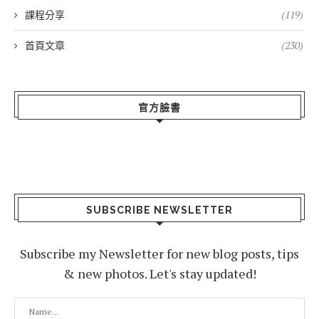
課程分享
(119)
首頁文章
(230)
官方臉書
SUBSCRIBE NEWSLETTER
Subscribe my Newsletter for new blog posts, tips
& new photos. Let's stay updated!