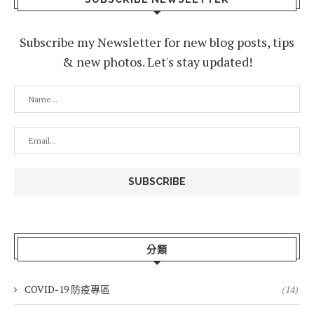
Subscribe my Newsletter for new blog posts, tips
& new photos. Let's stay updated!
分類
COVID-19 防疫專區
(14)