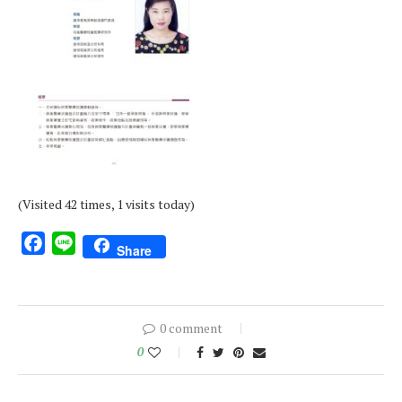
(Visited 42 times, 1 visits today)
Facebook
Line
Share
0 comment
0